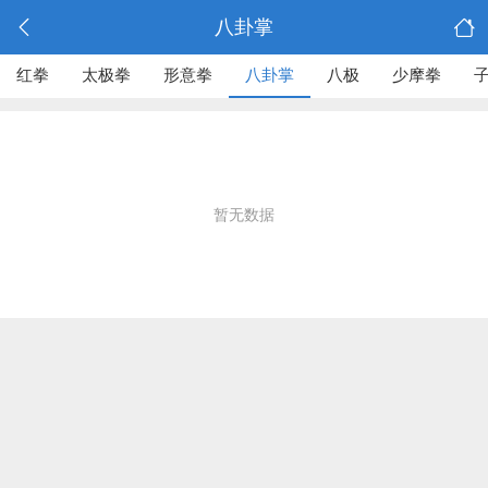
八卦掌
红拳
太极拳
形意拳
八卦掌
八极
少摩拳
子
暂无数据