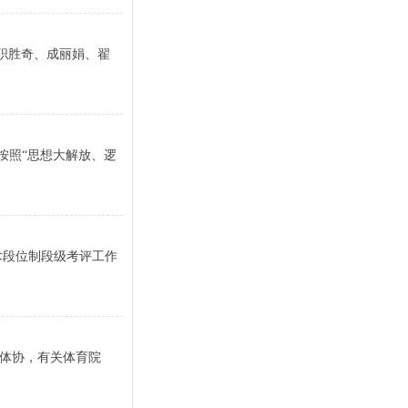
、职胜奇、成丽娟、翟
按照“思想大解放、逻
术段位制段级考评工作
体协，有关体育院