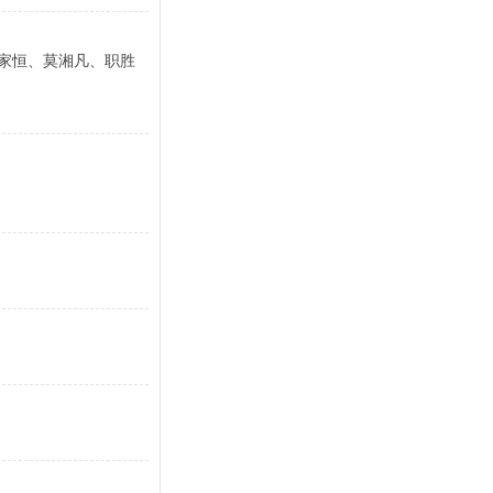
许家恒、莫湘凡、职胜