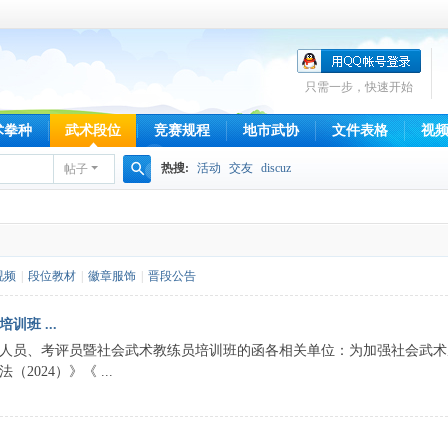
只需一步，快速开始
术拳种
武术段位
竞赛规程
地市武协
文件表格
视
热搜:
活动
交友
discuz
帖子
搜
索
视频
|
段位教材
|
徽章服饰
|
晋段公告
班 ...
管理人员、考评员暨社会武术教练员培训班的函各相关单位：为加强社会武
024）》《 ...