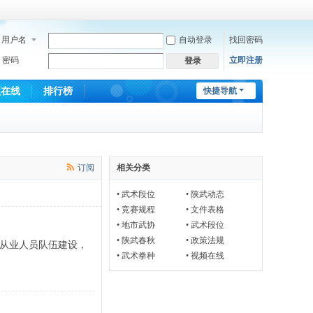
用户名
自动登录
找回密码
密码
立即注册
登录
频在线
排行榜
快捷导航
订阅
相关分类
•
武术段位
•
陕武动态
•
竞赛规程
•
文件表格
•
地市武协
•
武术段位
•
陕武春秋
•
政策法规
术从业人员队伍建设，
•
武术拳种
•
视频在线