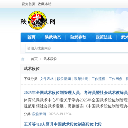
设为首页
收藏本站
首页
陕武动态
陕武春秋
政策法规
武
›
首页
›
武术段位
陕
武术段位
西
下级分类:
文件表格
|
段位新闻
|
政策法规
|
工作流程
|
工作网点
|
武
术
2025年全国武术段位制管理人员、考评员暨社会武术教练员培训
网
体育总局武术中心印发关于举办2025年全国武术段位制
规范引领社会武术发展，贯彻落实《中国武术段位制管理办法（2
分类:
段位新闻
2025-6-19 12:34
王芳等418人晋升中国武术段位制高段位七段