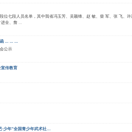
段位七段人员名单，其中我省冯玉芳、吴颖锋、赵 敏、柴 军、张 飞、
、詹 ...
.. ...
会公示
全宣传教育
跑吧·少年”全国青少年武术社…