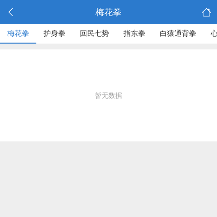
梅花拳
梅花拳
护身拳
回民七势
指东拳
白猿通背拳
暂无数据