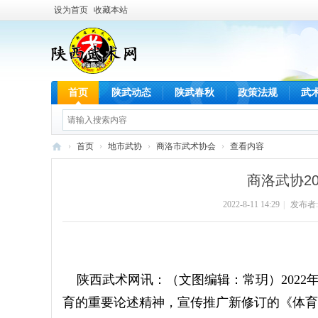
设为首页
收藏本站
首页
陕武动态
陕武春秋
政策法规
武
›
首页
›
地市武协
›
商洛市武术协会
›
查看内容
陕
商洛武协2
西
2022-8-11 14:29
|
发布者
武
术
网
陕西武术网讯：
（文图编辑：常玥）
202
育的重要论述精神，宣传推广新修订的《体育