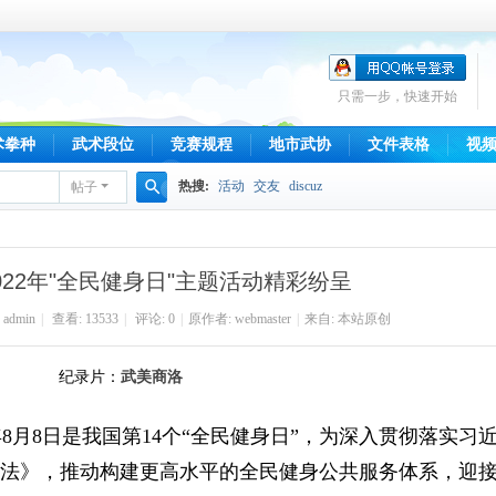
只需一步，快速开始
术拳种
武术段位
竞赛规程
地市武协
文件表格
视
热搜:
活动
交友
discuz
帖子
搜
索
022年"全民健身日"主题活动精彩纷呈
:
admin
|
查看:
13533
|
评论: 0
|
原作者: webmaster
|
来自: 本站原创
纪录片：
武美商洛
2年8月8日是我国第14个“全民健身日”
，
为深入贯彻落实习
法》，推动构建更高水平的全民健身公共服务体系，迎