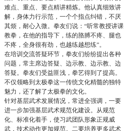
难点、重点、要点精讲精炼。他认真细致讲
解，身体力行示范，一个个指点纠错，不厌
其烦，耐心入微。拳友们说：“听常教授讲课
教拳，在他的指导下，练的胳膊不疼、腿也
不疼，全身很有劲，也越练越想练”。
在培训交流答疑环节，拳友们纷纷提出各种
问题，常主席边答疑、边示教、边示教、边
答疑。拳友们受益匪浅，拳艺得到了提高。
不仅领略到太极拳这一传统文化精髓的独特
魅力，还了解了太极拳的文化。
针对基层武术发展情况，
常进全
强调
，一
要
进一步加强基层武术规范化建设。从规范
化、标准化着手，使习武团队形象正规威
武，技术动作更加规范。
二要
培养更多武术