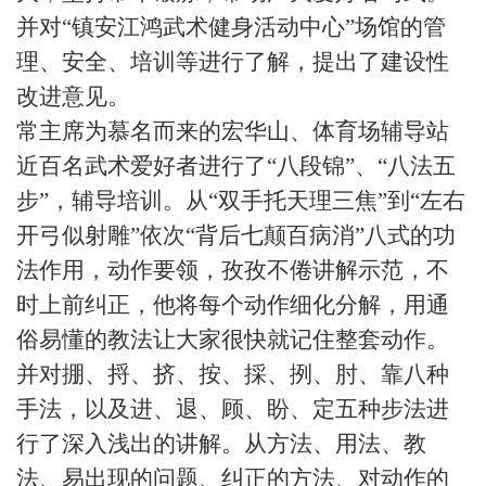
并对“镇安江鸿武术健身活动中心”场馆的管
理、安全、培训等进行了解，提出了建设性
改进意见。
常主席为慕名而来的宏华山、体育场辅导站
近百名武术爱好者进行了
“八段锦”、“八法五
步”，辅导培训。从“双手托天理三焦”到“左右
开弓似射雕”依次“背后七颠百病消”八式的功
法作用，动作要领，孜孜不倦讲解示范，不
时上前纠正，他将每个动作细化分解，用通
俗易懂的教法让大家很快就记住整套动作。
并对掤、捋、挤、按、採、挒、肘、靠八种
手法，以及进、退、顾、盼、定五种步法进
行了深入浅出的讲解。从方法、用法、教
法、易出现的问题、纠正的方法、对动作的