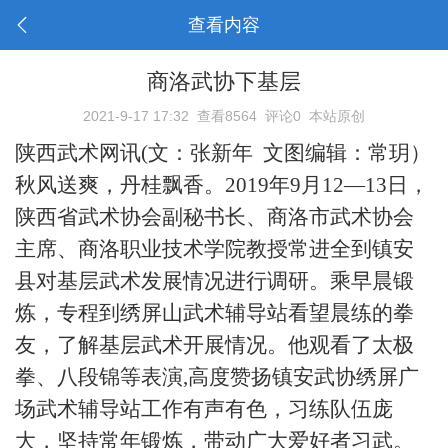
查看内容
商洛武协下基层
2021-9-17 17:32
查看8564
评论0
本站原创
陕西武术网讯(文：张新年 文图编辑：常玥）
秋风送爽，丹桂飘香。2019年9月12—13日，
陕西省武术协会副秘书长、商洛市武术协会
主席、商洛职业技术学院教授常进全到镇安
县
对
基层武术发展情况进行调研。
乘早晨锻
炼，专程到绣屏山武术辅导站看望晨练的拳
友，了解基层武术开展情况。他观看了太极
拳、八段锦等表演
,高度赞扬镇安武协绣屏广
场武术辅导站工作有声有色，习练队伍庞
大，坚持常年锻炼，带动广大爱好者习武。