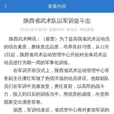
查看内容
陕西省武术队以军训促斗志
2014-12-3 09:53
查看9767
评论12
本站原创
陕西武术网讯：（翟蕾）
为了提高我省武术运动员
的综合素质，磨练意志品质，培养良好习惯，从
12
月
2
日起
，陕西省武术运动管理中心开始对全体武术运
动员进行为期一周的军事化训练。
在军训开班仪式上，陕西省武术运动管理中心常
务副主任潘红军做了热情洋溢的动员讲话。他鼓励队
员们在军训中克难攻坚，勇往直前，以高昂的战斗
力，投入到日后的训练当中。用优异的成绩，向党和
国家交出满意答卷。
据悉，军训结束后，省武管中心将对参加军训的