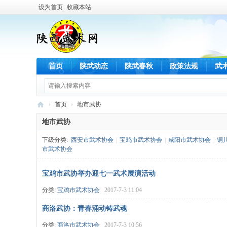
设为首页
收藏本站
首页
陕武动态
陕武春秋
政策法规
武
›
首页
›
地市武协
陕
地市武协
西
下级分类:
西安市武术协会
|
宝鸡市武术协会
|
咸阳市武术协会
|
铜
武
市武术协会
术
宝鸡市武协举办迎七一武术展演活动
网
分类:
宝鸡市武术协会
2017-7-3 11:04
商洛武协：青春涌动铸武魂
分类:
商洛市武术协会
2017-7-3 10:56