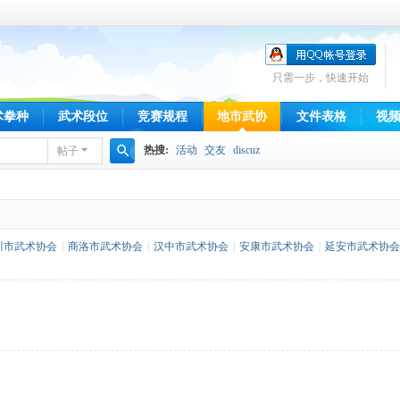
只需一步，快速开始
术拳种
武术段位
竞赛规程
地市武协
文件表格
视
热搜:
活动
交友
discuz
帖子
搜
索
川市武术协会
|
商洛市武术协会
|
汉中市武术协会
|
安康市武术协会
|
延安市武术协会