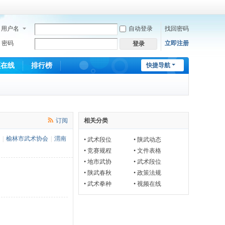
用户名
自动登录
找回密码
密码
立即注册
登录
频在线
排行榜
快捷导航
订阅
相关分类
|
榆林市武术协会
|
渭南
•
武术段位
•
陕武动态
•
竞赛规程
•
文件表格
•
地市武协
•
武术段位
•
陕武春秋
•
政策法规
•
武术拳种
•
视频在线